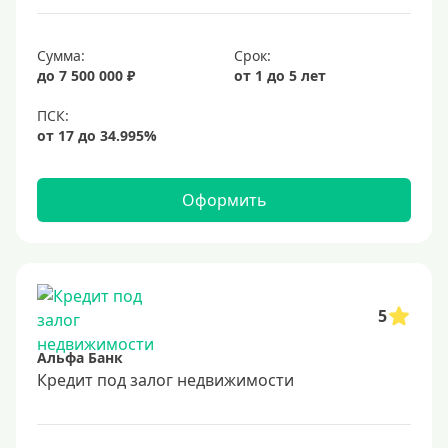
6,9%
Сумма:
Срок:
7%
до 7 500 000 ₽
от 1 до 5 лет
8%
9%
10%
11%
Оформить
12%
13%
14%
15%
5
16%
Альфа Банк
17%
Кредит под залог недвижимости
18%
19%