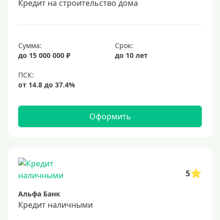
Кредит на строительство дома
20 лет
25 лет
30 лет
Сумма:
Срок:
до 15 000 000 ₽
до 10 лет
Месяц
2 месяца
3 месяца
6 месяцев
Оформить
Ставка
Низкий процент
4%
5
5%
Альфа Банк
6%
Кредит наличными
6,5%