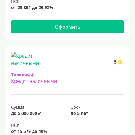
12 млн
15 млн
20 млн
Оформить
25 млн
30 миллионов
35000000 руб
50 миллионов
5
100 миллионов
Тинькофф
Кредит наличными
Меньше 1 млн (руб)
10000 руб
Сумма:
Срок:
15000 руб
до 5 000 000 ₽
до 5 лет
18000 руб
20 тысяч