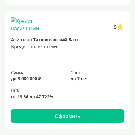
Онлайн заявка
Заявка во все банки
Способы выдачи
5
Азиатско-Тихоокеанский Банк
Не выходя из дома
Кредит наличными
С доставкой на дом
Наличными
Онлайн на карту
Сумма:
Срок:
до 3 000 000 ₽
до 7 лет
Валюта
В долларах США
В евро
Оформить
Заемщики