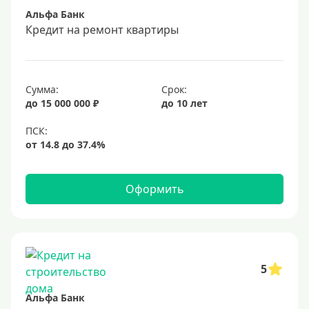
Альфа Банк
Срок
Кредит на ремонт квартиры
Долгосрочные
Год
Сумма:
Срок:
2 года
до 15 000 000 ₽
до 10 лет
3 года
4 года
5 лет
Оформить
6 лет
7 лет
8 лет
9 лет
5
10 лет
Альфа Банк
15 лет