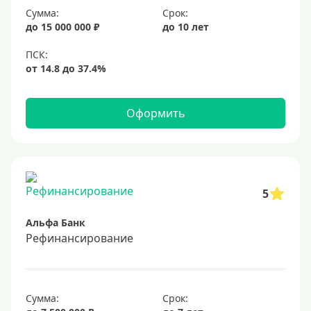
Сумма:
Срок:
20%
до 15 000 000 ₽
до 10 лет
Сумма
Большие
На маленькую сумму
Оформить
Больше миллиона (руб)
1000000 руб
5
1200000 руб
Альфа Банк
1300000 руб
Рефинансирование
1500000 руб
1600000 руб
1700000 руб
Сумма:
Срок: