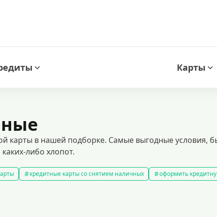
редиты
Карты
рные
й карты в нашей подборке. Самые выгодные условия, 
 каких-либо хлопот.
карты
кредитные карты со снятием наличных
оформить кредитну
кредитные карты с льготным периодом
кредитные карты с плох
ней без процентов
кредитные карты с кэшбеком
лучшие кредитн
редитные карты для покупок
кредитные карты мир
кредитные карт