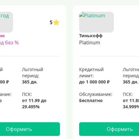
5
нк
Тинькофф
д без %
Platinum
ый
Льготный
Кредитный
Льготн
период:
лимит:
период
00 ₽
365 дн.
до 1 000 000 ₽
365 дн.
ание:
Обслуживание:
о
Бесплатно
Оформить
Оформить