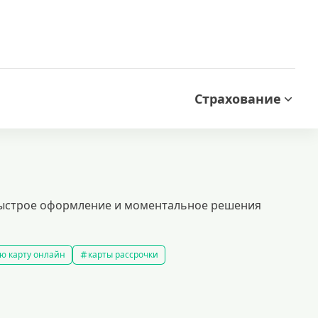
Страхование
быстрое оформление и моментальное решения
ю карту онлайн
карты рассрочки
ой кредитной историей
кредитные карты которые дают всем
ые карты
доступные кредитные карты
ы platinum
моментальные кредитные карты