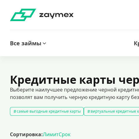
Все займы
К
Кредитные карты че
Выберите наилучшее предложение черной кредитно
позволят вам получить черную кредитную карту без
самые выгодные кредитные карты
виртуальные кредитные 
кредитные карты без отказа
кредитные карты без процентов
кредитные карты с доставкой на дом
кредитные карты 120 д
Сортировка:
Лимит
Срок
кредитные карты visa
премиальные кредитные карты
к