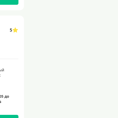
145 дней
150 дней
180 дней
5
200 дней
240 дней
На 365 дней
Преимущества
ый
:
С большим лимитом
По почте
Со снятием наличных
С доставкой на дом
Без посещения банка
Без электронной почты