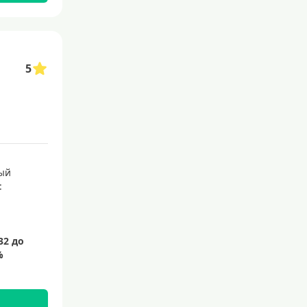
С 21 года
С 22 лет
С 23 лет
5
Для самозанятых
Льготный период (без проце
нтов)
С льготным периодом
50 дней
ый
:
55 дней
На 60 дней
На 90 дней
100 дней
110 дней
120 дней