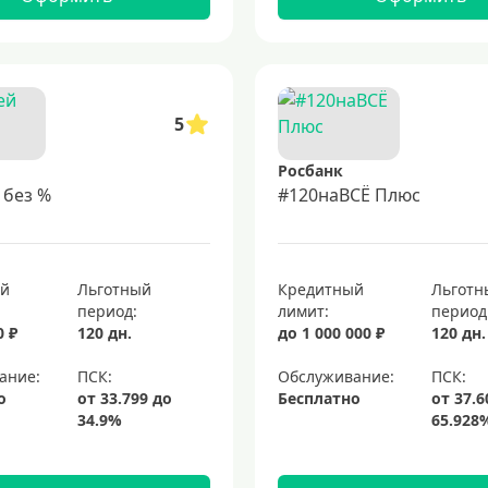
5
Росбанк
 без %
#120наВСЁ Плюс
ый
Льготный
Кредитный
Льготн
период:
лимит:
период
0 ₽
120 дн.
до 1 000 000 ₽
120 дн.
ание:
Обслуживание:
о
Бесплатно