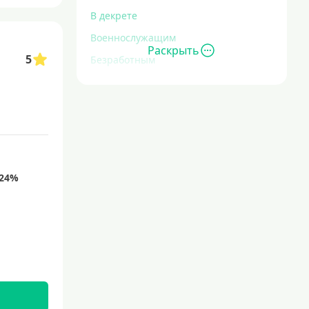
В декрете
Военнослужащим
Раскрыть
5
Безработным
Инвалидам
Для иностранных граждан
С временной регистрацией
Для пенсионеров
До 75 лет
До 80 лет
Для студентов
Молодежные
С 18 лет
С 19 лет
С 20 лет