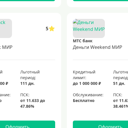
5
МТС банк
k МИР
Деньги Weekend МИР
ый
Льготный
Кредитный
Льготн
период:
лимит:
период
00 ₽
111 дн.
до 1 000 000 ₽
51 дн.
ание:
Обслуживание:
о
Бесплатно
Оформить
Оформить