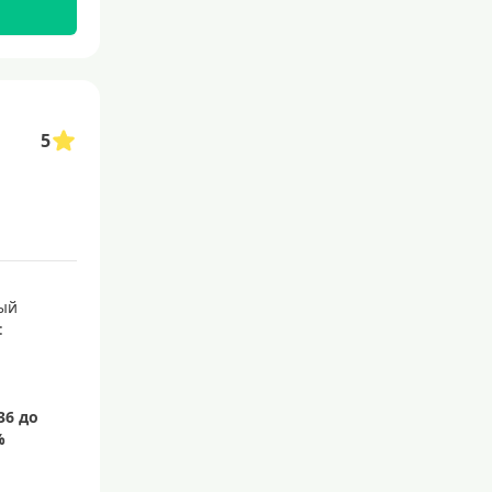
С бесплатным обслуживанием
С овердрафтом
С процентом на остаток
5
С низким процентом
Без процентов
Доступные
Сумма (рублей)
ый
5000 руб
:
10000 руб
15000 руб
20000 руб
25000 руб