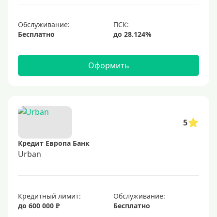
С небольшим лимитом
С большим лимитом
Обслуживание:
Бесплатно
Безлимитные
Тип карты
Оформить
Mastercard
Visa
Visa Classic
5
UnionPay
Кредит Европа Банк
Мир
Urban
Премиум
Platinum
Кредитный лимит:
Обслуживание:
Золотые
до 600 000 ₽
Бесплатно
Черные