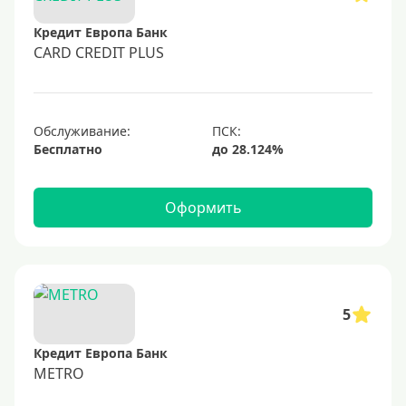
60000 руб
Кредит Европа Банк
70000 руб
CARD CREDIT PLUS
80000 руб
100000 руб
Обслуживание:
150000 руб
Бесплатно
200000 руб
250000 руб
Оформить
300000 руб
350000 руб
400000 руб
500000 руб
5
600000 руб
Кредит Европа Банк
700000 руб
METRO
1000000 руб