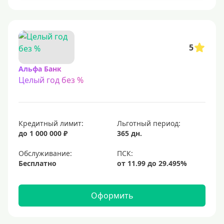
С 23 лет
Для самозанятых
Льготный период (без процентов)
5
С льготным периодом
Альфа Банк
Целый год без %
50 дней
55 дней
На 60 дней
Кредитный лимит:
Льготный период:
На 90 дней
до 1 000 000 ₽
365 дн.
100 дней
Обслуживание:
Бесплатно
110 дней
120 дней
Оформить
145 дней
150 дней