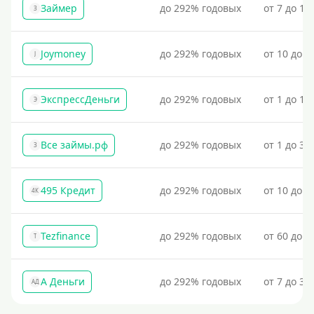
Займер
до 292% годовых
от 7 до 18
З
По ИНН
По загранпаспорту
Joymoney
до 292% годовых
от 10 до 1
J
По военному билету
По водительскому удостоверению
ЭкспрессДеньги
до 292% годовых
от 1 до 18
Э
По СНИЛСу
Без СНИЛСа
Все займы.рф
до 292% годовых
от 1 до 30
З
По паспорту
Без паспорта
495 Кредит
до 292% годовых
от 10 до 1
4К
По фото
Без фото
Tezfinance
до 292% годовых
от 60 до 3
T
Без подтверждения дохода
Без справок и поручителей
А Деньги
до 292% годовых
от 7 до 31
АД
Без посредников