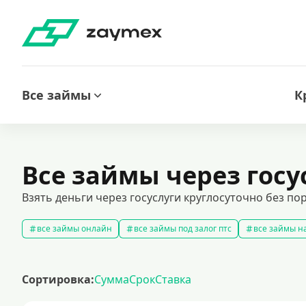
Все займы
К
Все займы через госу
Взять деньги через госуслуги круглосуточно без по
все займы онлайн
все займы под залог птс
все займы на
срочные займы
быстрые займы
все займы до зарплаты
выбрать экспресс займ в рф
долгосрочные займы
попул
Сортировка:
Сумма
Срок
Ставка
рефинансирование займов
калькулятор займов