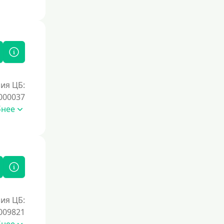
Без справок и поручителей
Без посредников
Процент
Под 1 %
ия ЦБ:
С пролонгацией (продлением)
000037
Под высокий процент
бнее
Без комиссии
В рассрочку
С ежемесячным платежом
Бесплатно
Под низкий процент
ия ЦБ:
Без процентов
009821
Первый займ без процентов