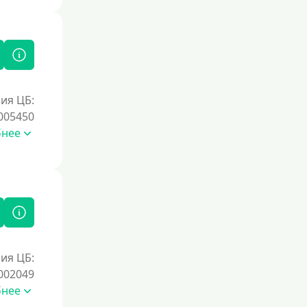
Под залог недвижимости
Под ПТС по доверенности
Под ПТС мотоцикла
Под ПТС спецтехники
Под ПТС грузового автомобиля
ия ЦБ:
Авто без ПТС
005450
бнее
Цель
На Новый Год
Для исправления кредитной истории
На погашение других займов
До зарплаты
ия ЦБ:
Для ИП
002049
бнее
Для бизнеса