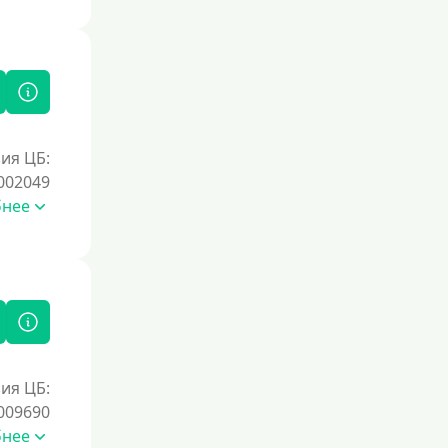
Документы
Без документов
По ИНН
По загранпаспорту
ия ЦБ:
По военному билету
002049
По водительскому удостоверению
бнее
По СНИЛСу
Без СНИЛСа
По паспорту
Без паспорта
По фото
ия ЦБ:
Без фото
009690
Без подтверждения дохода
бнее