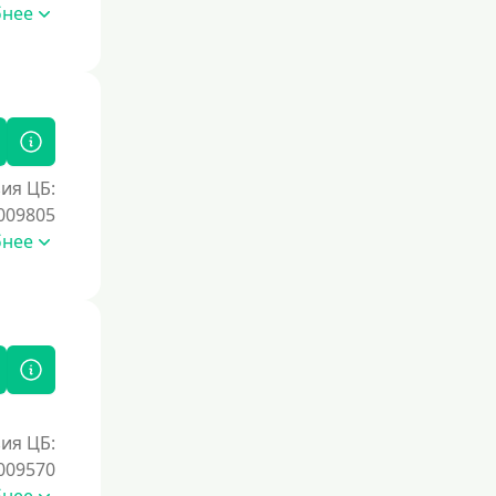
Без номера телефона
бнее
На телефон
Без платных услуг и подписок
Без звонков и проверок
Онлайн круглосуточно
Ночью
ия ЦБ:
009805
На карту круглосуточно
бнее
24/7
Деньги в долг
В долг на карту
Срок
1 день
ия ЦБ:
009570
2 дня