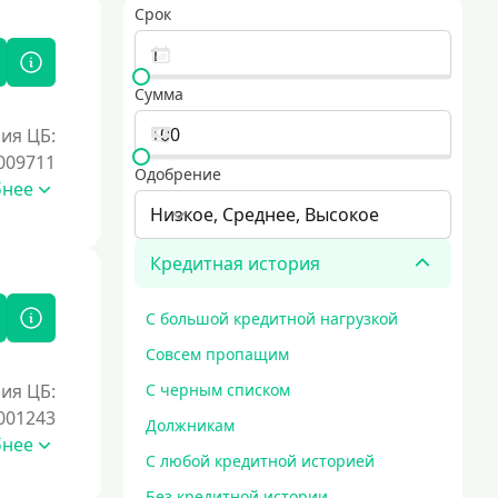
Срок
Сумма
ия ЦБ:
009711
Одобрение
бнее
Низкое, Среднее, Высокое
Кредитная история
С большой кредитной нагрузкой
Совсем пропащим
ия ЦБ:
С черным списком
001243
Должникам
бнее
С любой кредитной историей
Без кредитной истории