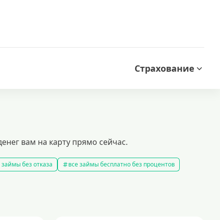
Страхование
енег вам на карту прямо сейчас.
 займы без отказа
все займы бесплатно без процентов
все займы без комиссии
все займы на карту за 15 минут
в
правила предоставления займов