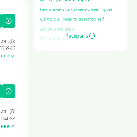
Без проверки кредитной истории
С плохой кредитной историей
Абсолютно всем
Раскрыть
Без проверок
ия ЦБ:
006946
Со 100% одобрением
бнее
Без отказа
На карту без отказа
С просрочками
Залог
Под залог ПТС
ия ЦБ:
004088
Без залога
бнее
Под залог