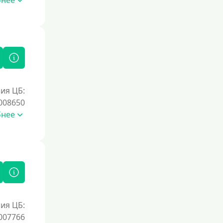
бнее
Без процентов на 30 дней
Под 0 %
Условия
С возможностью частичного
погашения
ия ЦБ:
Без страховок и комиссий
008650
бнее
Со страховкой
Повторный
Надежные
Без обмана
Без предоплат
Без электронной почты
ия ЦБ:
С автоматическим одобрением
007766