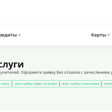
редиты
Карты
слуги
ручителей. Оформите заявку без отказов с зачислением д
 карту
все займы через госуслуги
все займы наличными
все
новые займы
смс займ
все займы
все займы ночью
ярные займы
лучшие займы
подобрать займ
рейтинг займо